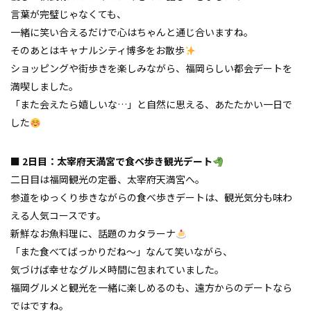
言葉が完璧じゃなくても、
一緒に笑い合えるだけで心はちゃんと通じ合いますね。
そのあとはキャナルシティ博多をお散歩
ショッピングや街歩きを楽しみながら、福岡らしい都会デートを
満喫しました。
「また会えたら嬉しいな…」と自然に思える、あたたかい一日で
した
■ 2日目：太宰府天満宮で食べ歩き観光デート
二日目は福岡観光の定番、太宰府天満宮へ。
参道をゆっくり歩きながらの食べ歩きデートは、観光気分も味わ
える人気コースです。
新鮮なお魚料理に、話題のカタラーナ
「また食べてばっかりだね〜」なんて笑いながら、
気づけば幸せなグルメ時間に包まれていました。
福岡グルメと観光を一緒に楽しめるのも、遠方からのデートなら
ではですね。