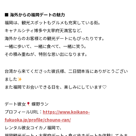
■ 海外からの福岡デートの魅力
福岡は、観光スポットもグルメも充実している街。
キャナルシティ博多や太宰府天満宮など、
海外からのお客様との観光デートにもぴったりです。
一緒に歩いて、一緒に食べて、一緒に笑う。
その積み重ねが、特別な思い出になります。
台湾から来てくださった彼氏様、二日間本当にありがとうござい
ました
また福岡でお会いできる日を、楽しみにしています♡
デート彼女
蝶野ラン
プロフィールURL：
https://www.koikano-
fukuoka.jp/profile/chouno-ran/
レンタル彼女コイカノ福岡で、
福岡観光デート・太宰府デート・食べ歩きデートを体験してみま