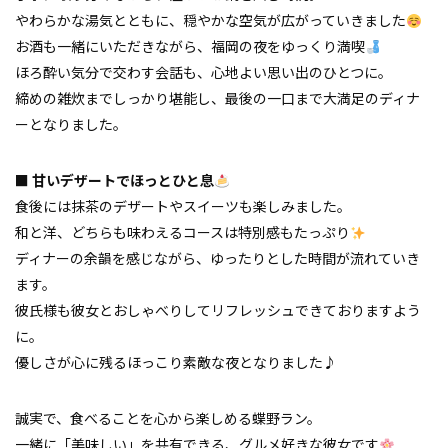
やわらかな湯気とともに、穏やかな空気が広がっていきました
お酒も一緒にいただきながら、福岡の夜をゆっくり満喫
ほろ酔い気分で交わす会話も、心地よい思い出のひとつに。
締めの雑炊までしっかり堪能し、最後の一口まで大満足のディナ
ーとなりました。
■ 甘いデザートでほっとひと息
食後には抹茶のデザートやスイーツも楽しみました。
和と洋、どちらも味わえるコースは特別感もたっぷり
ディナーの余韻を感じながら、ゆったりとした時間が流れていき
ます。
彼氏様も彼女とおしゃべりしてリフレッシュできておりますよう
に。
優しさが心に残るほっこり素敵な夜となりました♪
誠実で、食べることを心から楽しめる蝶野ラン。
一緒に「美味しい」を共有できる、グルメ好きな彼女です