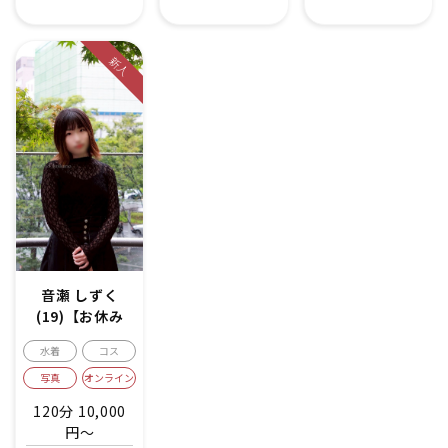
新人
音瀬 しずく
(19)【お休み
中】
水着
コス
写真
オンライン
120分 10,000
円～