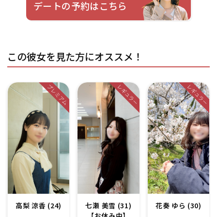
デートの予約はこちら
この彼女を見た方にオススメ！
レギュラー
レギュラー
プレミアム
高梨 涼香 (24)
七瀬 美雪 (31)
花奏 ゆら (30)
【お休み中】