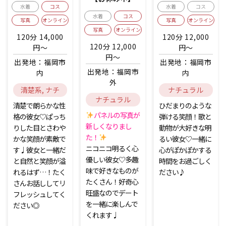
水着
コス
水着
コス
水着
コス
写真
オンライン
写真
オンライン
写真
オンライン
120分 14,000
120分 12,000
120分 12,000
円～
円～
円～
出発地：福岡市
出発地：福岡市
出発地：福岡市
内
内
外
清楚系, ナチ
ナチュラル
ナチュラル
ュラル系
系, 愛嬌系
清楚で朗らかな性
ひだまりのような
系, 愛嬌系
パネルの写真が
格の彼女♡ぱっち
弾ける笑顔！歌と
新しくなりまし
りした目とさわや
動物が大好きな明
た！
かな笑顔が素敵で
るい彼女♡一緒に
ニコニコ明るく心
す♩彼女と一緒だ
心がぽかぽかする
優しい彼女♡多趣
と自然と笑顔が溢
時間をお過ごしく
味で好きなものが
れるはず…！たく
ださい♪
たくさん！好奇心
さんお話ししてリ
旺盛なのでデート
フレッシュしてく
を一緒に楽しんで
ださい◎
くれます♩