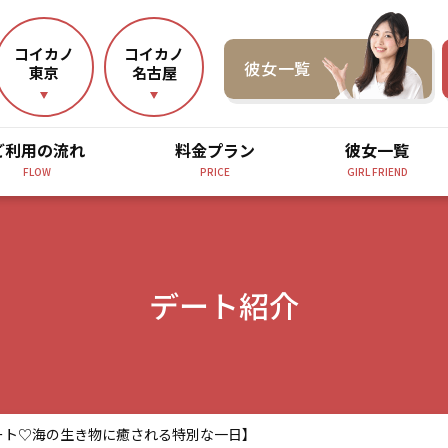
コイカノ
コイカノ
彼女一覧
東京
名古屋
ご利用の流れ
料金プラン
彼女一覧
FLOW
PRICE
GIRL FRIEND
デート紹介
ート♡海の生き物に癒される特別な一日】